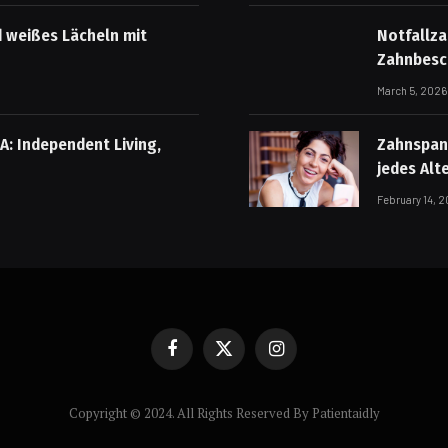
d weißes Lächeln mit
Notfallza
Zahnbesc
March 5, 2026
A: Independent Living,
Zahnspang
jedes Alt
February 14, 
Facebook
X
Instagram
(Twitter)
Copyright © 2024. All Rights Reserved By Patientaidly