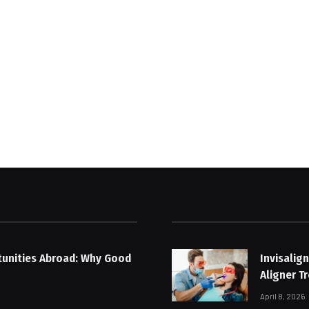
tunities Abroad: Why Good
Invisalig
Aligner T
April 8, 2026